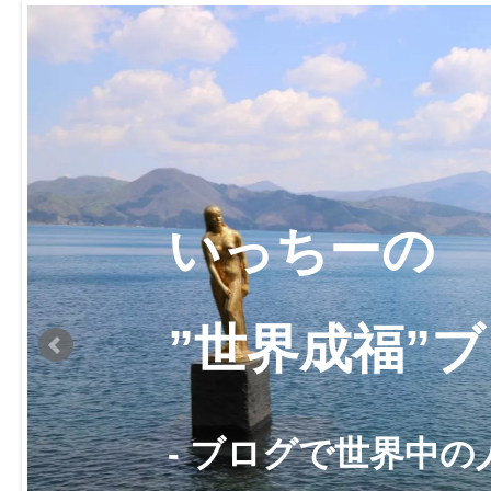
いっちーの
”世界成福”
- ブログで世界中の