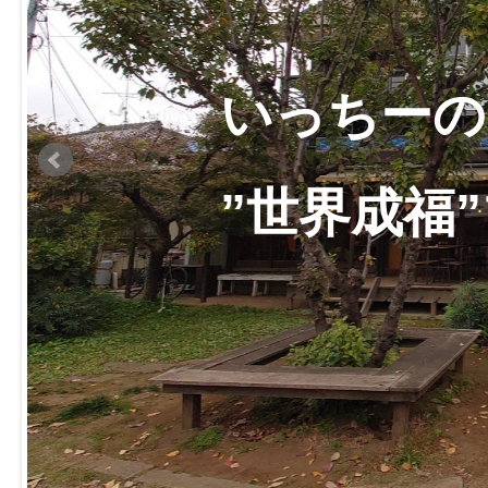
いっちーの
”世界成福