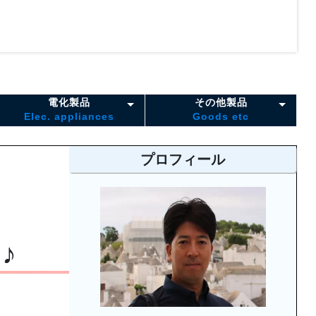
電化製品
その他製品
Elec. appliances
Goods etc
プロフィール
♪