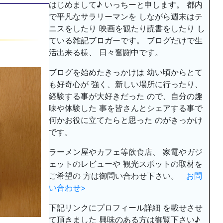
はじめまして♪ いっちーと申します。 都内
で平凡なサラリーマンを しながら週末はテ
ニスをしたり 映画を観たり読書をしたり し
ている雑記ブロガーです。 ブログだけで生
活出来る様、 日々奮闘中です。
ブログを始めたきっかけは 幼い頃からとて
も好奇心が 強く、新しい場所に行ったり、
経験する事が大好きだった ので、自分の趣
味や体験した 事を皆さんとシェアする事で
何かお役に立てたらと思った のがきっかけ
です。
ラーメン屋やカフェ等飲食店、 家電やガジ
ェットのレビューや 観光スポットの取材を
ご希望の 方は御問い合わせ下さい。
お問
い合わせ>
下記リンクにプロフィール詳細 を載せさせ
て頂きました 興味のある方は御覧下さい♪