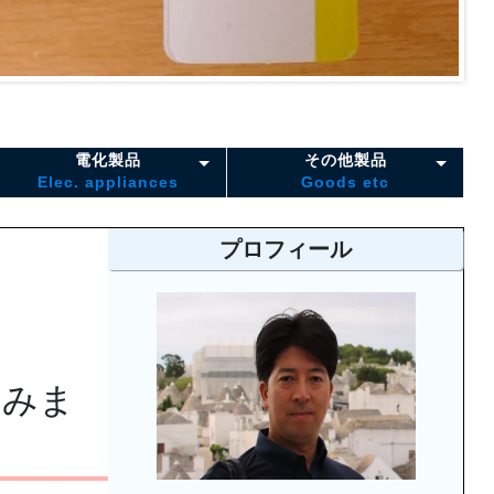
電化製品
その他製品
Elec. appliances
Goods etc
プロフィール
てみま