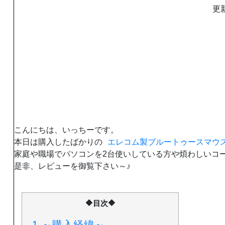
更新
こんにちは、いっちーです。
本日は購入したばかりの
エレコム製ブルートゥースマウス(M-
家庭や職場でパソコンを2台使いしている方や煩わしいコ
是非、レビューを御覧下さい～♪
🔶目次🔶
1.
～購入経緯～