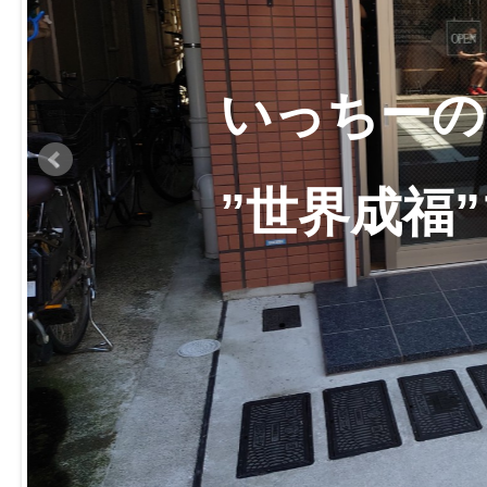
いっちーの
”世界成福