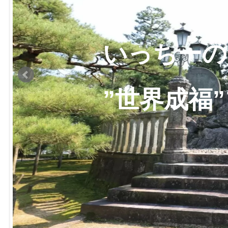
いっちーの
”世界成福