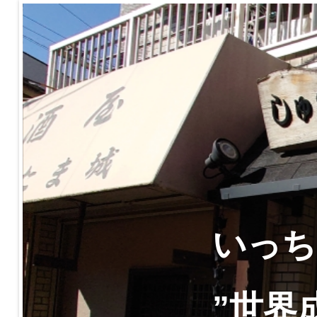
いっち
”世界