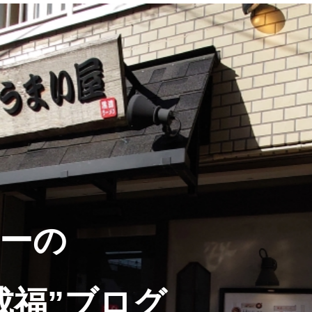
ーの
成福”ブログ