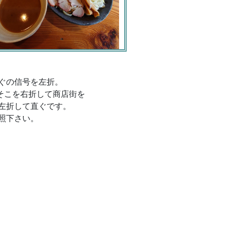
ぐの信号を左折。
、そこを右折して商店街を
左折して直ぐです。
照下さい。