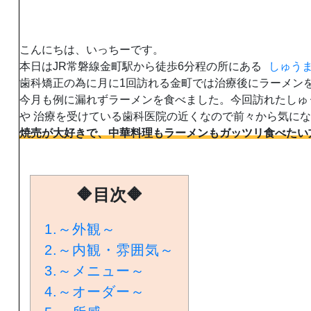
こんにちは、いっちーです。
本日はJR常磐線金町駅から徒歩6分程の所にある
しゅう
歯科矯正の為に月に1回訪れる金町では治療後にラーメン
今月も例に漏れずラーメンを食べました。今回訪れたしゅ
や 治療を受けている歯科医院の近くなので前々から気に
焼売が大好きで、中華料理もラーメンもガッツリ食べたい
🔶目次🔶
1.
～外観～
2.
～内観・雰囲気～
3.
～メニュー～
4.
～オーダー～