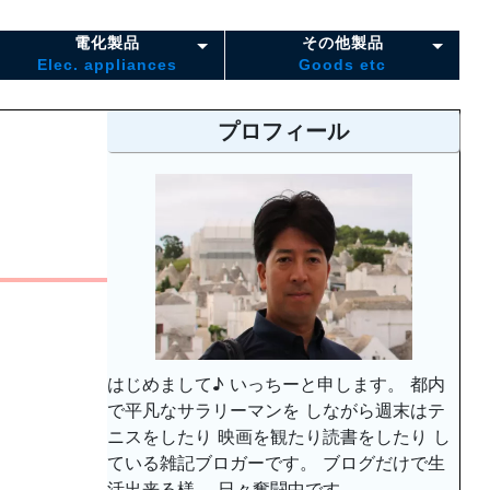
電化製品
その他製品
Elec. appliances
Goods etc
プロフィール
はじめまして♪ いっちーと申します。 都内
で平凡なサラリーマンを しながら週末はテ
ニスをしたり 映画を観たり読書をしたり し
ている雑記ブロガーです。 ブログだけで生
活出来る様、 日々奮闘中です。