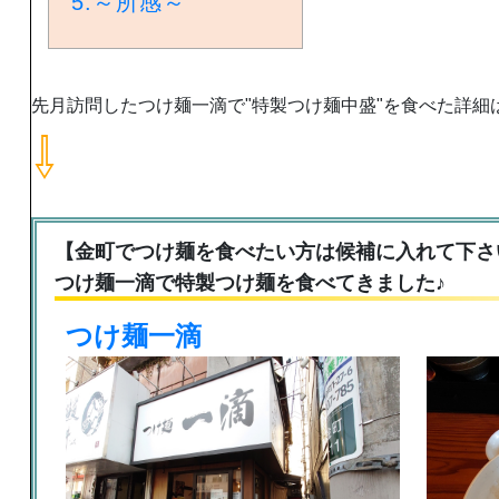
5.
～所感～
先月訪問したつけ麺一滴で"特製つけ麺中盛"を食べた詳細
⇩
【金町でつけ麺を食べたい方は候補に入れて下さ
つけ麺一滴で特製つけ麺を食べてきました♪
つけ麺一滴