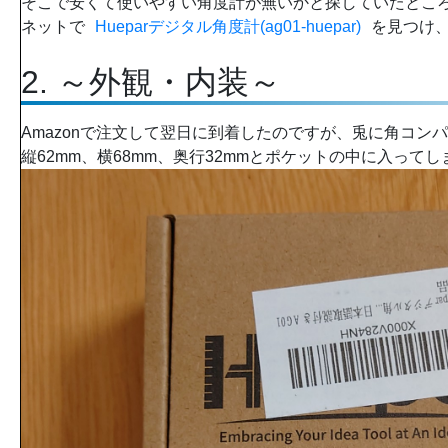
そこで安くて使いやすい角度計が無いかと探していたとこ
ネットで
Hueparデジタル角度計(ag01-huepar)
を見つけ
2. ～外観・内装～
Amazonで注文して翌日に到着したのですが、兎に角コン
縦62mm、横68mm、奥行32mmとポケットの中に入って