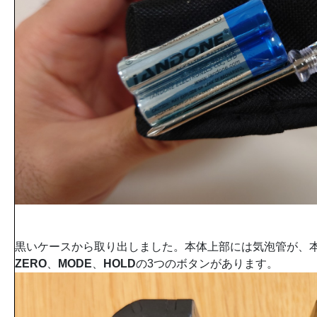
黒いケースから取り出しました。本体上部には気泡管が、
ZERO
、
MODE
、
HOLD
の3つのボタンがあります。