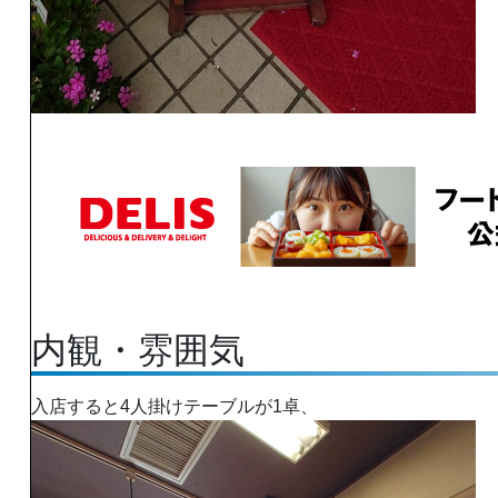
内観・雰囲気
入店すると4人掛けテーブルが1卓、