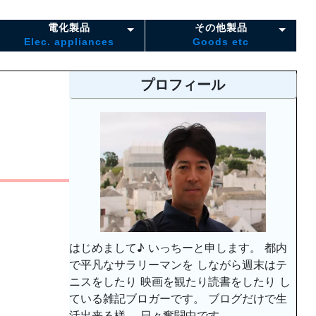
電化製品
その他製品
Elec. appliances
Goods etc
プロフィール
はじめまして♪ いっちーと申します。 都内
で平凡なサラリーマンを しながら週末はテ
ニスをしたり 映画を観たり読書をしたり し
ている雑記ブロガーです。 ブログだけで生
活出来る様、 日々奮闘中です。