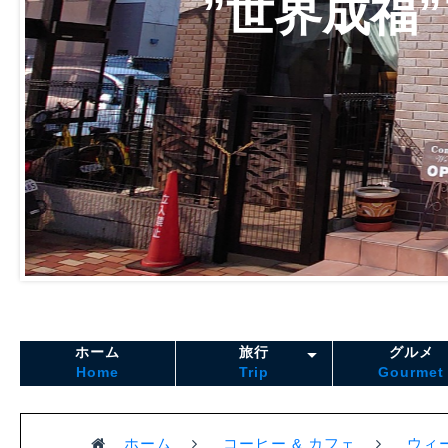
”世界成福
ホーム
旅行
グルメ
Home
Trip
Gourmet
ホーム
コーヒー & カフェ
ウィ